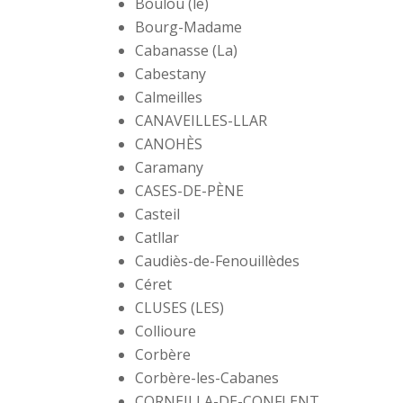
Boulou (le)
Bourg-Madame
Cabanasse (La)
Cabestany
Calmeilles
CANAVEILLES-LLAR
CANOHÈS
Caramany
CASES-DE-PÈNE
Casteil
Catllar
Caudiès-de-Fenouillèdes
Céret
CLUSES (LES)
Collioure
Corbère
Corbère-les-Cabanes
CORNEILLA-DE-CONFLENT