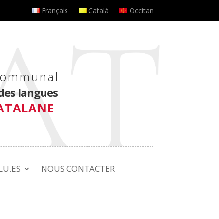
Français
Català
Occitan
rcommunal
des langues
CATALANE
LU.ES
NOUS CONTACTER