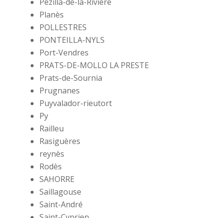
Pézilla-de-la-Rivière
Planès
POLLESTRES
PONTEILLA-NYLS
Port-Vendres
PRATS-DE-MOLLO LA PRESTE
Prats-de-Sournia
Prugnanes
Puyvalador-rieutort
Py
Railleu
Rasiguères
reynès
Rodès
SAHORRE
Saillagouse
Saint-André
Saint-Cyprien