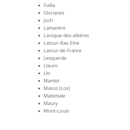
Fuilla
Glorianes
Joch
Lamanère
Laroque-des-albères
Latour-Bas-Elne
Latour-de-France
Lesquerde
Llauro
Llo
Mantet
Masos (Los)
Matemale
Maury
Mont-Louis